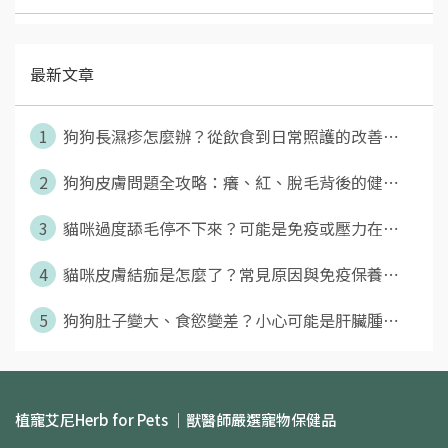
最新文章
1
狗狗長濕疹怎麼辦？從飲食到日常照護的改善⋯
2
狗狗皮膚問題全攻略：癢、紅、脫毛背後的健⋯
3
貓咪過度舔毛停不下來？可能是免疫或壓力在⋯
4
貓咪皮膚結痂是怎麼了？常見原因與免疫保養⋯
5
狗狗肚子變大、食慾變差？小心可能是肝臟腫⋯
植寵艾尼Herb for Pets │獸醫師嚴選寵物保健品