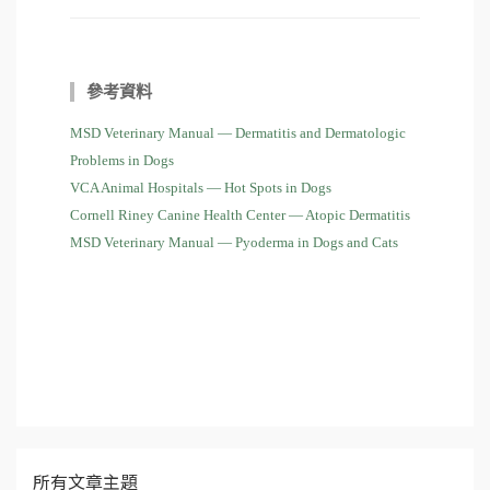
參考資料
MSD Veterinary Manual — Dermatitis and Dermatologic
Problems in Dogs
VCA Animal Hospitals — Hot Spots in Dogs
Cornell Riney Canine Health Center — Atopic Dermatitis
MSD Veterinary Manual — Pyoderma in Dogs and Cats
所有文章主題