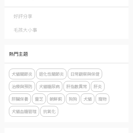
好評分享
毛孩大小事
熱門主題
犬貓關節炎
退化性關節炎
日常觀察與保健
治療與預防
犬貓糖尿病
肝指數異常
肝炎
肝臟保養
靈芝
朝鮮薊
狗狗
犬貓
寵物
犬貓血糖管理
抗氧化