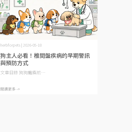
herbforpets | 2026-05-18
狗主人必看！椎間盤疾病的早期警訊
與預防方式
文章目錄 狗狗癱瘓前⋯
閱讀更多 ->