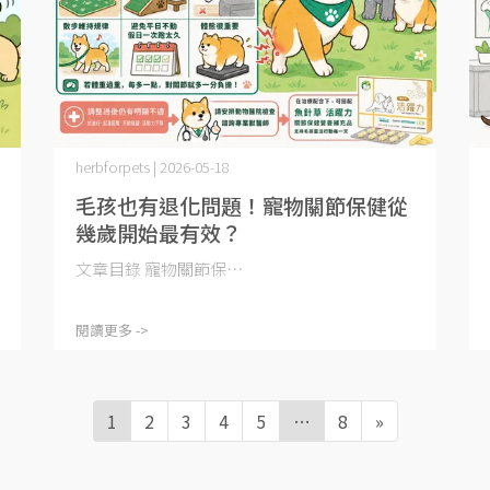
herbforpets | 2026-05-18
毛孩也有退化問題！寵物關節保健從
幾歲開始最有效？
文章目錄 寵物關節保⋯
閱讀更多 ->
1
2
3
4
5
…
8
»