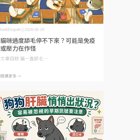
herbforpets | 2026-05-19
貓咪過度舔毛停不下來？可能是免疫
或壓力在作怪
文章目錄 貓一直舔毛⋯
閱讀更多 ->