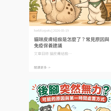
herbforpets | 2026-05-19
貓咪皮膚結痂是怎麼了？常見原因與
免疫保養建議
文章目錄 貓皮膚結痂⋯
閱讀更多 ->